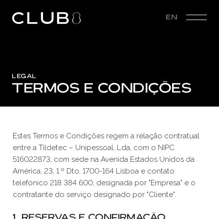
EN
LEGAL
TERMOS E CONDIÇÕES
Estes Termos e Condições regem a relação contratual
entre a Tildetec – Unipessoal, Lda, com o NIPC
516022873, com sede na Avenida Estados Unidos da
América, 23, 1.º Dto, 1700-164 Lisboa e contato
telefónico 218 384 600, designada por "Empresa" e o
contratante do serviço designado por "Cliente".
1. Reservas e Confirmação